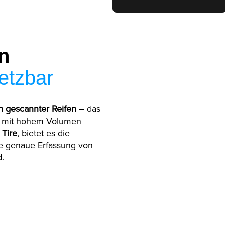
n
setzbar
n gescannter Reifen
– das
n mit hohem Volumen
 Tire
, bietet es die
die genaue Erfassung von
.