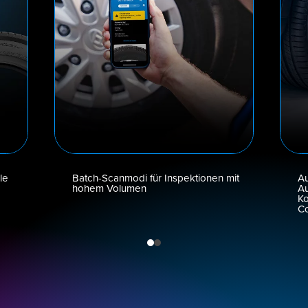
le
Batch-Scanmodi für Inspektionen mit
Au
hohem Volumen
Au
Ko
C