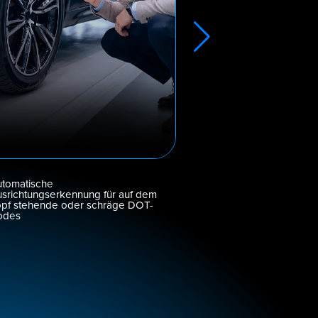
tomatische
Wird von Branchenfü
srichtungserkennung für auf dem
Continental, Bridge
pf stehende oder schräge DOT-
verwendet.
odes