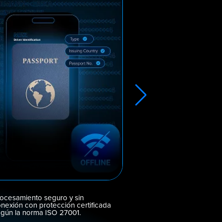
ocesamiento seguro y sin
Cuenta con la confi
nexión con protección certificada
gobiernos, aerolínea
gún la norma ISO 27001.
organizaciones de 
humanitaria internac